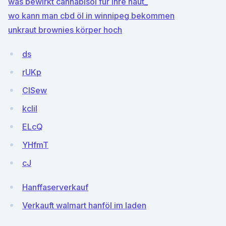
was bewirkt cannabisöl für ihre haut_
wo kann man cbd öl in winnipeg bekommen
unkraut brownies körper hoch
ds
rUKp
ClSew
kcIil
ELcQ
YHfmT
cJ
Hanffaserverkauf
Verkauft walmart hanföl im laden