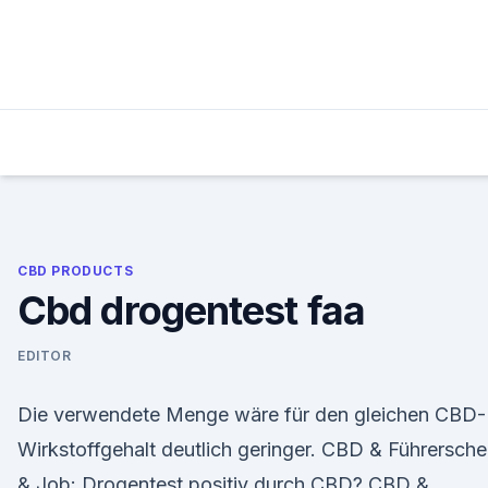
Skip
to
content
CBD PRODUCTS
Cbd drogentest faa
EDITOR
Die verwendete Menge wäre für den gleichen CBD-
Wirkstoffgehalt deutlich geringer. CBD & Führersche
& Job: Drogentest positiv durch CBD? CBD &