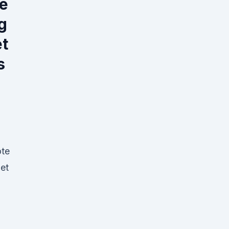
he
g
et
s
te
et