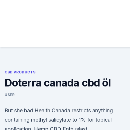
Skip
to
content
CBD PRODUCTS
Doterra canada cbd öl
USER
But she had Health Canada restricts anything
containing methyl salicylate to 1% for topical
application. Hemp CBD Enthusiast.