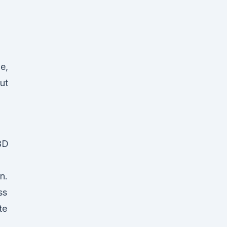
e,
ut
BD
n.
ss
te