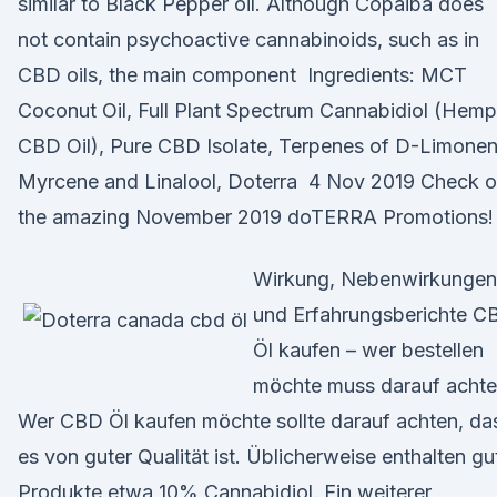
similar to Black Pepper oil. Although Copaiba does
not contain psychoactive cannabinoids, such as in
CBD oils, the main component Ingredients: MCT
Coconut Oil, Full Plant Spectrum Cannabidiol (Hemp
CBD Oil), Pure CBD Isolate, Terpenes of D-Limonen
Myrcene and Linalool, Doterra 4 Nov 2019 Check o
the amazing November 2019 doTERRA Promotions!
Wirkung, Nebenwirkungen
und Erfahrungsberichte C
Öl kaufen – wer bestellen
möchte muss darauf achte
Wer CBD Öl kaufen möchte sollte darauf achten, da
es von guter Qualität ist. Üblicherweise enthalten gu
Produkte etwa 10% Cannabidiol. Ein weiterer