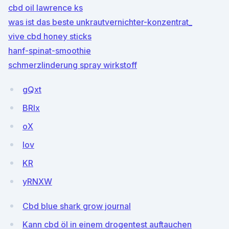
cbd oil lawrence ks
was ist das beste unkrautvernichter-konzentrat_
vive cbd honey sticks
hanf-spinat-smoothie
schmerzlinderung spray wirkstoff
gQxt
BRIx
oX
lov
KR
yRNXW
Cbd blue shark grow journal
Kann cbd öl in einem drogentest auftauchen