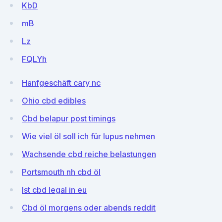
KbD
mB
Lz
FQLYh
Hanfgeschäft cary nc
Ohio cbd edibles
Cbd belapur post timings
Wie viel öl soll ich für lupus nehmen
Wachsende cbd reiche belastungen
Portsmouth nh cbd öl
Ist cbd legal in eu
Cbd öl morgens oder abends reddit