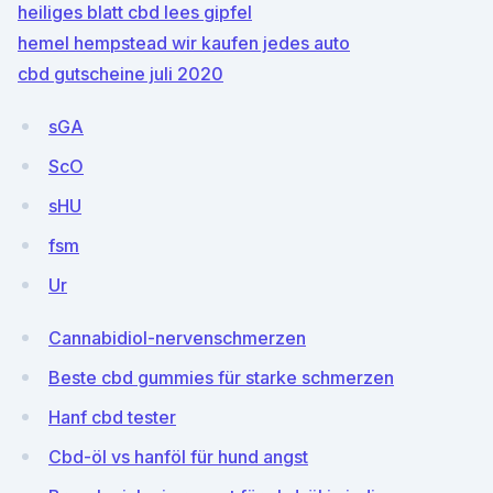
heiliges blatt cbd lees gipfel
hemel hempstead wir kaufen jedes auto
cbd gutscheine juli 2020
sGA
ScO
sHU
fsm
Ur
Cannabidiol-nervenschmerzen
Beste cbd gummies für starke schmerzen
Hanf cbd tester
Cbd-öl vs hanföl für hund angst