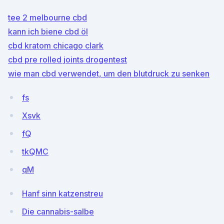
tee 2 melbourne cbd
kann ich biene cbd öl
cbd kratom chicago clark
cbd pre rolled joints drogentest
wie man cbd verwendet, um den blutdruck zu senken
fs
Xsvk
fQ
tkQMC
qM
Hanf sinn katzenstreu
Die cannabis-salbe