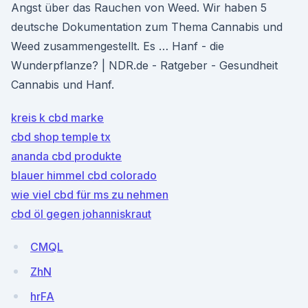
Angst über das Rauchen von Weed. Wir haben 5
deutsche Dokumentation zum Thema Cannabis und
Weed zusammengestellt. Es … Hanf - die
Wunderpflanze? | NDR.de - Ratgeber - Gesundheit
Cannabis und Hanf.
kreis k cbd marke
cbd shop temple tx
ananda cbd produkte
blauer himmel cbd colorado
wie viel cbd für ms zu nehmen
cbd öl gegen johanniskraut
CMQL
ZhN
hrFA