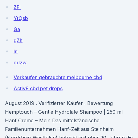
ZFl
YtQsb
Ga
gZh
ln
odzw
Verkaufen gebrauchte melbourne cbd
Activ8 cbd pet drops
August 2019 . Verifizierter Käufer . Bewertung
Hemptouch – Gentle Hydrolate Shampoo | 250 ml
Hanf Creme – Mein Das mittelständische
Familienunternehmen Hanf-Zeit aus Steinheim
(Nordrhein-Westfalen) betreibt seit über 20 Jahren die