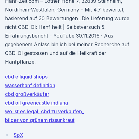
Hanf-Zeit.com – Lother Höhe 7, 32839 Steinheim,
Nordrhein-Westfalen, Germany – Mit 4.7 bewertet,
basierend auf 30 Bewertungen „Die Lieferung wurde
nicht CBD-Öl: Hanf heilt | Selbstversuch &
Erfahrungsbericht - YouTube 30.11.2016 · Aus
gegebenem Anlass bin ich bei meiner Recherche auf
CBD-Öl gestossen und auf die Heilkraft der
Hanfpflanze.
cbd e liquid shops
wasserhanf definition
cbd großverkäufer
cbd oil greencastle indiana
wo ist es legal, cbd zu verkaufen_
bilder von grünem rissunkraut
SpX