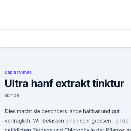
Skip
to
content
CBD REVIEWS
Ultra hanf extrakt tinktur
EDITOR
Dies macht sie besonders lange haltbar und gut
verträglich. Wir belassen einen sehr grossen Teil der
natürlichen Terpene und Chlorophylle der Pflanze im